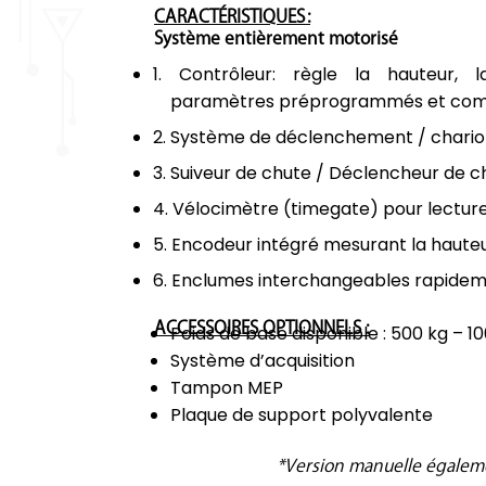
CARACTÉRISTIQUES :
Système entièrement motorisé
Contrôleur: règle la hauteur, l
paramètres préprogrammés et comp
Système de déclenchement / chariot
Suiveur de chute / Déclencheur de c
Co
Vélocimètre (timegate) pour lecture 
Encodeur intégré mesurant la haute
Enclumes interchangeables rapidem
ACCESSOIRES OPTIONNELS :
Poids de base disponible : 500 kg – 1
Système d’acquisition
Tampon MEP
Plaque de support polyvalente
*Version manuelle égalem