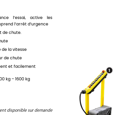
ance l’essai, active les
C
rend l’arrêt d’urgence
o
 de chute.
n
hute
tr
ntrôleur: règle la hauteur, lance l’essai, active les p
Enclumes interchang
Système de 
Encodeur int
Suive
Véloc
ôl
de la vitesse
e
ur de chute
ur
ent et facilement
:
r
000 kg – 1600 kg
è
gl
e
la
h
ent disponible sur demande
a