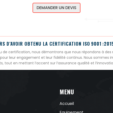
s
DEMANDER UN DEVIS
p
a
r
a
m
è
S D’AVOIR OBTENU LA CERTIFICATION ISO 9001 :201
tr
u de certification, nous démontrons que nous répondons à des 
e
 pour leur engagement et leur fidélité continus. Nous sommes im
s
tout en mettant l’accent sur l’assurance qualité et l’innovatio
p
r
é
p
MENU
r
o
Accueil
g
r
Equipement