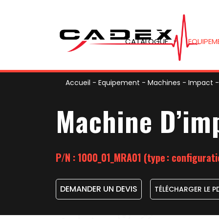
CATALOGUE
EQUIPEM
Accueil
-
Equipement
-
Machines
-
Impact
Machine D’imp
P/N : 1000_01_MRA01 (type : configurati
DEMANDER UN DEVIS
TÉLÉCHARGER LE P