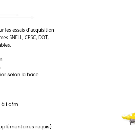
 les essais d’acquisition
rmes SNELL, CPSC, DOT,
bles.
in
n
ier selon la base
 à 1 cfm
upplémentaires requis)