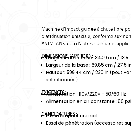
Machine d’impact guidée à chute libre pour
d’atténuation uniaxiale, conforme aux no
ASTM, ANSI et à d’autres standards applica
DIMENSIONS (APPROX.) :
Longueur de la base : 34,29 cm / 13,5 
Largeur de la base : 69,85 cm / 27,5 i
Hauteur: 599,44 cm / 236 in (peut var
sélectionnée)
EXIGENCES :
Alimentation : 110v/220v - 50/60 Hz
Alimentation en air constante : 80 psi
CANDIDATURES :
Essai d’impact uniaxial
Essai de pénétration (accessoires s