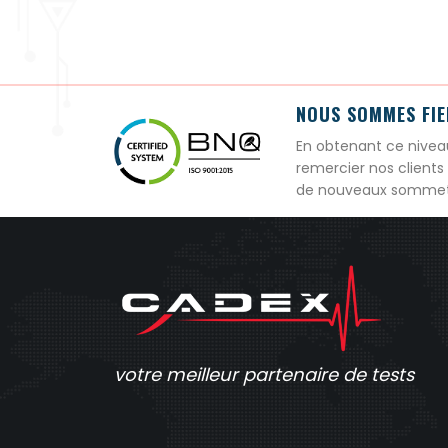
NOUS SOMMES FIER
En obtenant ce nivea
remercier nos clients
de nouveaux sommets, 
votre meilleur partenaire de tests