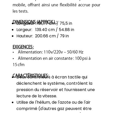
mobile, offrant ainsi une flexibilité accrue pour
les tests.
DIMENSIONS (APPROX.) :
Longueur : 191,77 cm / 75,5 in
Largeur: 139.40 cm / 54.88 in
Hauteur: 200.66 cm / 79 in
EXIGENCES :
• Alimentation: 110v/220v – 50/60 Hz
• Alimentation en air constante : 100 psi à
15 cfm
CARACTÉRISTIQUES :
Deux contrôleurs à écran tactile qui
déclenchent le système, contrôlent la
pression du réservoir et fournissent une
lecture de la vitesse.
Utilise de l'hélium, de l'azote ou de l'air
comprimé (d'autres gaz peuvent être