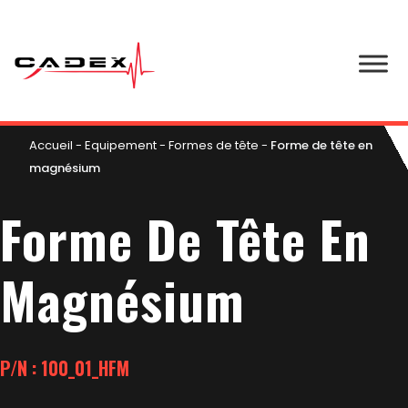
Accueil
-
Equipement
-
Formes de tête
-
Forme de tête en
magnésium
Forme De Tête En
Magnésium
P/N : 100_01_HFM