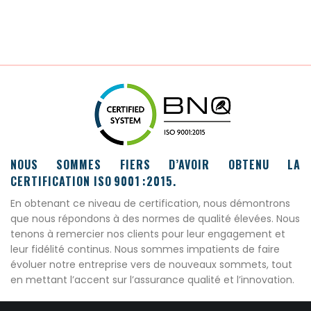
r
o
d
u
i
t
a
NOUS SOMMES FIERS D’AVOIR OBTENU LA
p
CERTIFICATION ISO 9001 :2015.
l
En obtenant ce niveau de certification, nous démontrons
que nous répondons à des normes de qualité élevées. Nous
u
tenons à remercier nos clients pour leur engagement et
s
leur fidélité continus. Nous sommes impatients de faire
évoluer notre entreprise vers de nouveaux sommets, tout
i
en mettant l’accent sur l’assurance qualité et l’innovation.
e