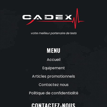
u
r
s
v
votre meilleur partenaire de tests
a
r
MENU
i
Accueil
a
Equipement
t
Articles promotionnels
i
Contactez nous
o
Politique de confidentialité
n
CONTACTEZ-NOUS
s