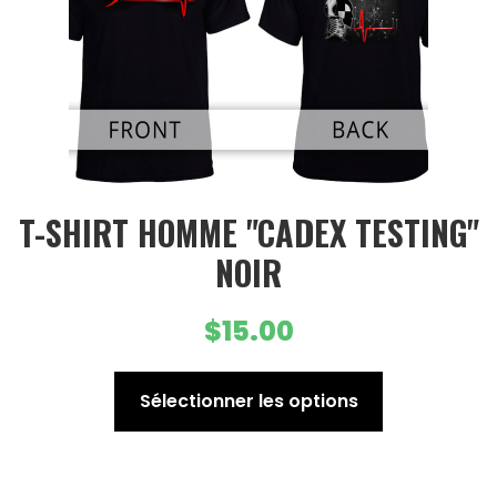
T-SHIRT HOMME "CADEX TESTING"
NOIR
$
15.00
C
Sélectionner les options
e
p