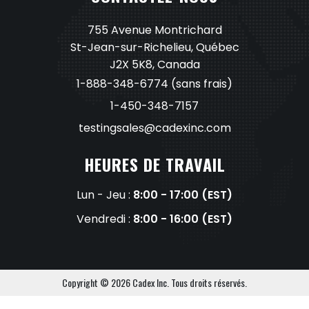
.
755 Avenue Montrichard
L
St-Jean-sur-Richelieu, Québec
e
J2X 5K8, Canada
1-888-348-6774
(sans frais)
s
1-450-348-7157
o
testingsales@cadexinc.com
p
HEURES DE TRAVAIL
t
i
Lun - Jeu :
8:00 - 17:00 (EST)
o
Vendredi :
8:00 - 16:00 (EST)
n
s
p
Copyright © 2026 Cadex Inc. Tous droits réservés.
e